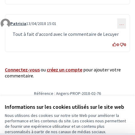
Patricia
13/04/2018 15:01
…
Commentaire 543
Tout à fait d'accord avec le commentaire de Lecuyer
0
0
Connectez-vous
ou
créez un compte
pour ajouter votre
commentaire.
Référence : Angers-PROP-2018-02-76
Vérifiez l'empreinte numérique
Informations sur les cookies utilisés sur le site web
Nous utilisons des cookies sur notre site Web pour améliorer la
Conditions d'utilisation
performance et les contenus du site. Les cookies nous permettent
Paramètres des cookies
de fournir une expérience utilisateur et un contenu plus
Ecrivons Angers sur X
Ecrivons Angers sur Facebook
personnalisés à partir de nos canaux de médias sociaux.