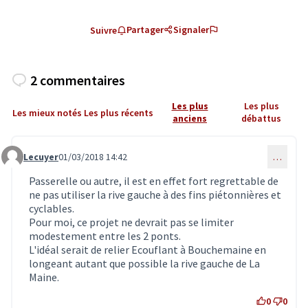
Partager
Signaler
Suivre
2 commentaires
Les plus
Les plus
Les mieux notés
Les plus récents
anciens
débattus
Lecuyer
01/03/2018 14:42
…
Commentaire 243
Passerelle ou autre, il est en effet fort regrettable de
ne pas utiliser la rive gauche à des fins piétonnières et
cyclables.
Pour moi, ce projet ne devrait pas se limiter
modestement entre les 2 ponts.
L'idéal serait de relier Ecouflant à Bouchemaine en
longeant autant que possible la rive gauche de La
Maine.
0
0