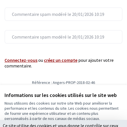
Commentaire spam modéré le 20/01/2026 10:19
Commentaire spam modéré le 20/01/2026 10:19
Connectez-vous
ou
créez un compte
pour ajouter votre
commentaire.
Référence : Angers-PROP-2018-02-46
Vérifiez l'empreinte numérique
Informations sur les cookies utilisés sur le site web
Nous utilisons des cookies sur notre site Web pour améliorer la
Conditions d'utilisation
performance et les contenus du site. Les cookies nous permettent
Paramètres des cookies
de fournir une expérience utilisateur et un contenu plus
Ecrivons Angers sur X
Ecrivons Angers sur Facebook
personnalisés à partir de nos canaux de médias sociaux.
(Lien externe)
(Lien externe)
Ce site utilise des cookies et vous donne le contrôle sur ceux
Tout accepter