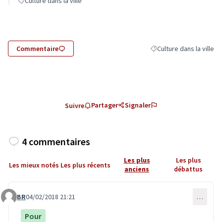
Culture dans la ville
Commentaire
Culture dans la ville
Filtrer les résultats de l
Partager
Signaler
Suivre
4 commentaires
Les plus
Les plus
Les mieux notés
Les plus récents
anciens
débattus
BR
04/02/2018 21:21
…
Commentaire 208
Pour