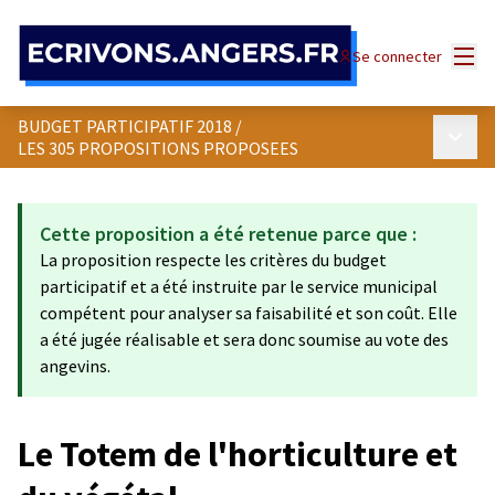
Panneau de gestion des cookies
Menu
Se connecter
BUDGET PARTICIPATIF 2018
/
Menu p
LES 305 PROPOSITIONS PROPOSEES
Cette proposition a été retenue parce que :
La proposition respecte les critères du budget
participatif et a été instruite par le service municipal
compétent pour analyser sa faisabilité et son coût. Elle
a été jugée réalisable et sera donc soumise au vote des
angevins.
Le Totem de l'horticulture et