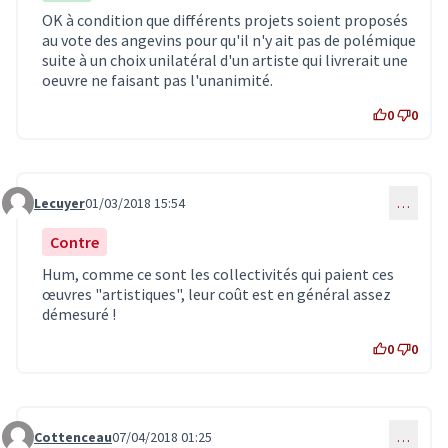
OK à condition que différents projets soient proposés
au vote des angevins pour qu'il n'y ait pas de polémique
suite à un choix unilatéral d'un artiste qui livrerait une
oeuvre ne faisant pas l'unanimité.
0
0
Lecuyer
01/03/2018 15:54
…
Commentaire 253
Contre
Hum, comme ce sont les collectivités qui paient ces
œuvres "artistiques", leur coût est en général assez
démesuré !
0
0
Cottenceau
07/04/2018 01:25
…
Commentaire 482