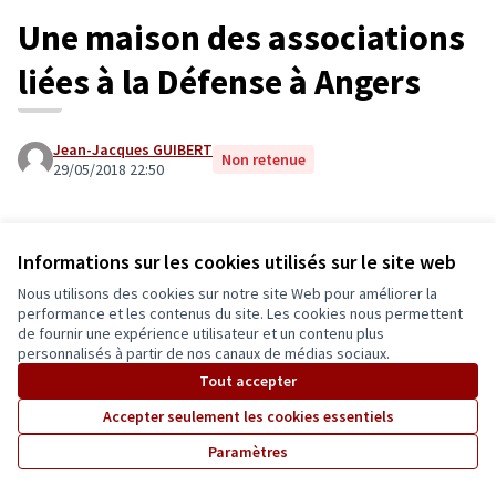
Une maison des associations
liées à la Défense à Angers
Jean-Jacques GUIBERT
Non retenue
29/05/2018 22:50
Depuis des années, des villes différentes (Cholet et
Informations sur les cookies utilisés sur le site web
Orléans par exemple ) ont des maisons de la Défense
qui accueillent pour leurs réunions les membres et
Nous utilisons des cookies sur notre site Web pour améliorer la
mettent à la disposition de ces associations des locaux
performance et les contenus du site. Les cookies nous permettent
de fournir une expérience utilisateur et un contenu plus
et des bureaux à des heures couvrant un large éventail,
personnalisés à partir de nos canaux de médias sociaux.
notamment le soir. A Angers ce tissu associatif est très
Tout accepter
large, des anciens combattants aux réservistes en
passant par l'association des portes drapeaux, les
Accepter seulement les cookies essentiels
retraités militaires, les associations d'ordres nationaux
Paramètres
, les associations comme le "Souvenir français" ou le
"bunker de Pignerolle" et d'autres encore, notamment