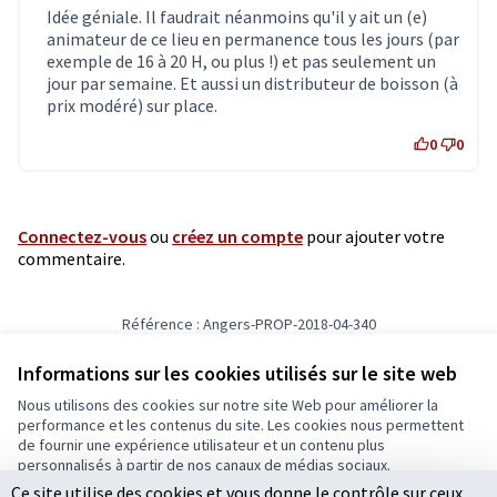
Idée géniale. Il faudrait néanmoins qu'il y ait un (e)
animateur de ce lieu en permanence tous les jours (par
exemple de 16 à 20 H, ou plus !) et pas seulement un
jour par semaine. Et aussi un distributeur de boisson (à
prix modéré) sur place.
0
0
Connectez-vous
ou
créez un compte
pour ajouter votre
commentaire.
Référence : Angers-PROP-2018-04-340
Vérifiez l'empreinte numérique
Informations sur les cookies utilisés sur le site web
Nous utilisons des cookies sur notre site Web pour améliorer la
Conditions d'utilisation
performance et les contenus du site. Les cookies nous permettent
Paramètres des cookies
de fournir une expérience utilisateur et un contenu plus
Ecrivons Angers sur X
Ecrivons Angers sur Facebook
personnalisés à partir de nos canaux de médias sociaux.
(Lien externe)
(Lien externe)
Ce site utilise des cookies et vous donne le contrôle sur ceux
Tout accepter