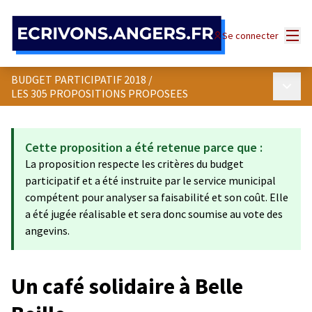
Panneau de gestion des cookies
Menu
Se connecter
BUDGET PARTICIPATIF 2018
/
Menu p
LES 305 PROPOSITIONS PROPOSEES
Cette proposition a été retenue parce que :
La proposition respecte les critères du budget
participatif et a été instruite par le service municipal
compétent pour analyser sa faisabilité et son coût. Elle
a été jugée réalisable et sera donc soumise au vote des
angevins.
Un café solidaire à Belle