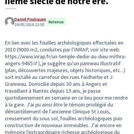
IIème siècle de notre ère.
Daniel Pouliquen
Retenue
29/05/2018 22:50
En lien avec les fouilles archéologiques effectuées en
2010 (9000 m2, conduites par l'INRAP, voir site web:
https://www.inrap.fr/un-temple-dedie-au-dieu-mithra-
angers-9465
), je suggère qu'un panneau illustratif
(Lien externe)
(plan, découvertes majeures, objets historiques, etc...)
soit installé au carrefour des rues Faidherbe et J.
Granneau. Domicilié depuis 30 ans à Angers et
travaillant à Nantes depuis 15 ans, je passe
quotidiennement en semaine en ce lieu pour me rendre
à la gare. J'ai pu ainsi être le témoin privilégié du
démantèlement de l'ancienne Clinique St Louis,
creusement du sous sol, fouilles archéologiques puis
construction de nouveaux immeubles. J'ai encore en
mémoire l'extraordinaire richesse archéologique du