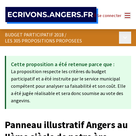
Panneau de gestion des cookies
Menu
Se connecter
BUDGET PARTICIPATIF 2018
/
Menu p
LES 305 PROPOSITIONS PROPOSEES
Cette proposition a été retenue parce que :
La proposition respecte les critères du budget
participatif et a été instruite par le service municipal
compétent pour analyser sa faisabilité et son coût. Elle
a été jugée réalisable et sera donc soumise au vote des
angevins.
Panneau illustratif Angers au