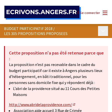
Panneau de gestion des cookies
Menu
Se connecter
BUDGET PARTICIPATIF 2018
/
Menu p
LES 305 PROPOSITIONS PROPOSEES
Cette proposition n'a pas été retenue parce que
:
La proposition n’est pas recevable dans le cadre du
budget participatif car il existe à Angers plusieurs lieux
d’hébergement, en bâti traditionnel, pour les
personnes sans domicile fixe qui y répondent déjà :
L’abri de la providence situé au 11 Cours des Petites
Maisons
http://www.abridelaprovidence.com/
(Lien externe)
Association aide accueil 3 Rue de Crimée