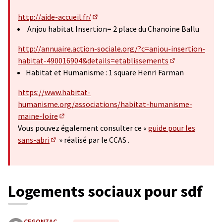
http://aide-accueil.fr/
(Lien externe)
Anjou habitat Insertion= 2 place du Chanoine Ballu
http://annuaire.action-sociale.org/?c=anjou-insertion-
habitat-490016904&details=etablissements
(Lien externe)
Habitat et Humanisme : 1 square Henri Farman
https://www.habitat-
humanisme.org/associations/habitat-humanisme-
maine-loire
(Lien externe)
Vous pouvez également consulter ce «
guide pour les
sans-abri
» réalisé par le CCAS .
(Lien externe)
Logements sociaux pour sdf
CEGONZAC