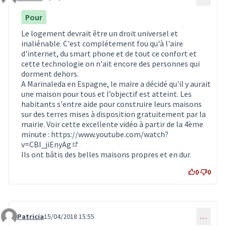
Commentaire 602
Pour
Le logement devrait être un droit universel et
inaliénable. C'est complétement fou qu'à l'aire
d'internet, du smart phone et de tout ce confort et
cette technologie on n'ait encore des personnes qui
dorment dehors.
A Marinaleda en Espagne, le maire a décidé qu'il y aurait
une maison pour tous et l’objectif est atteint. Les
habitants s'entre aide pour construire leurs maisons
sur des terres mises à disposition gratuitement par la
mairie. Voir cette excellente vidéo à partir de la 4ème
minute :
https://www.youtube.com/watch?
v=CBI_jiEnyAg
(Lien externe)
Ils ont bâtis des belles maisons propres et en dur.
0
0
Patricia
15/04/2018 15:55
…
Commentaire 614