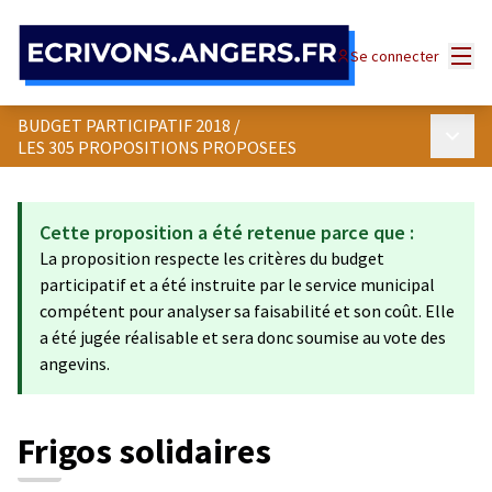
Panneau de gestion des cookies
Menu
Se connecter
BUDGET PARTICIPATIF 2018
/
Menu p
LES 305 PROPOSITIONS PROPOSEES
Cette proposition a été retenue parce que :
La proposition respecte les critères du budget
participatif et a été instruite par le service municipal
compétent pour analyser sa faisabilité et son coût. Elle
a été jugée réalisable et sera donc soumise au vote des
angevins.
Frigos solidaires