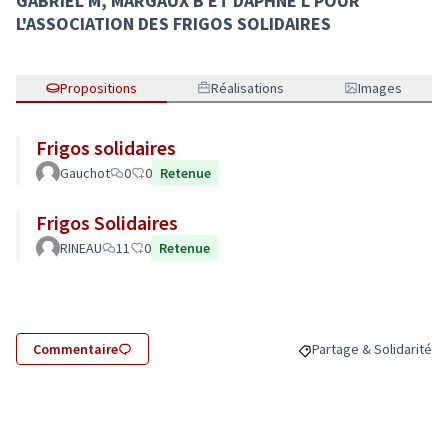
GABRIEL M, MARGAUX B ET DAPHNE L POUR
L'ASSOCIATION DES FRIGOS SOLIDAIRES
Propositions
Réalisations
Images
Frigos solidaires
Gauchot
0
0
Retenue
Frigos Solidaires
RINEAU
11
0
Retenue
Commentaire
Partage & Solidarité
Filtrer les résultats de