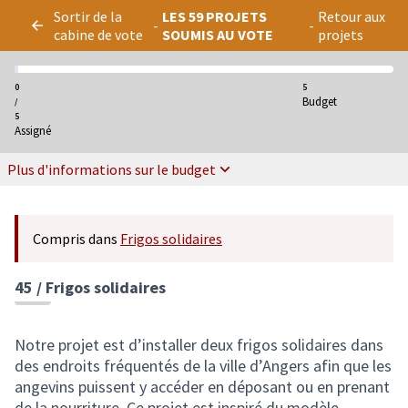
Panneau de gestion des cookies
Sortir de la
LES 59 PROJETS
Retour aux
-
-
cabine de vote
SOUMIS AU VOTE
projets
0
5
Budget
/
5
Assigné
Plus d'informations sur le budget
Compris dans
Frigos solidaires
45 / Frigos solidaires
Notre projet est d’installer deux frigos solidaires dans
des endroits fréquentés de la ville d’Angers afin que les
angevins puissent y accéder en déposant ou en prenant
de la nourriture. Ce projet est inspiré du modèle