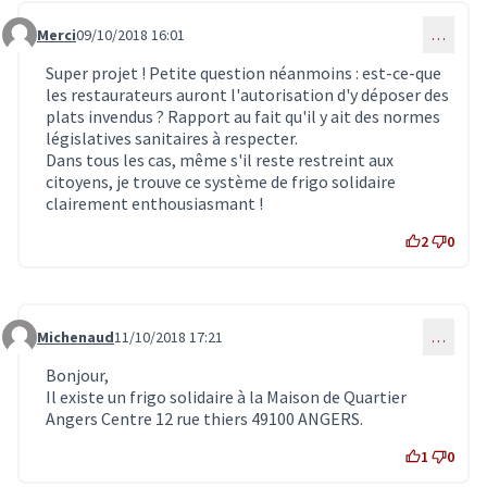
Merci
09/10/2018 16:01
…
Commentaire 929
Super projet ! Petite question néanmoins : est-ce-que
les restaurateurs auront l'autorisation d'y déposer des
plats invendus ? Rapport au fait qu'il y ait des normes
législatives sanitaires à respecter.
Dans tous les cas, même s'il reste restreint aux
citoyens, je trouve ce système de frigo solidaire
clairement enthousiasmant !
2
0
Michenaud
11/10/2018 17:21
…
Commentaire 947
Bonjour,
Il existe un frigo solidaire à la Maison de Quartier
Angers Centre 12 rue thiers 49100 ANGERS.
1
0