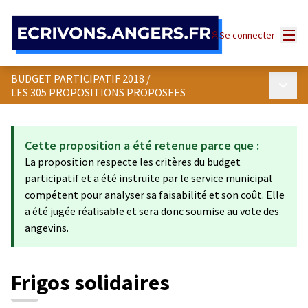
Panneau de gestion des cookies
Menu
Se connecter
BUDGET PARTICIPATIF 2018
/
Menu p
LES 305 PROPOSITIONS PROPOSEES
Cette proposition a été retenue parce que :
La proposition respecte les critères du budget
participatif et a été instruite par le service municipal
compétent pour analyser sa faisabilité et son coût. Elle
a été jugée réalisable et sera donc soumise au vote des
angevins.
Frigos solidaires