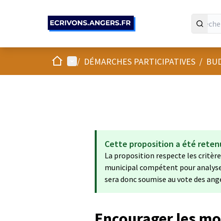
Panneau de gestion des cookies
Accueil
Menu principal
/
DÉMARCHES PARTICIPATIVES
/
BUD
Cette proposition a été reten
La proposition respecte les critères
municipal compétent pour analyser s
sera donc soumise au vote des ang
Encourager les mob