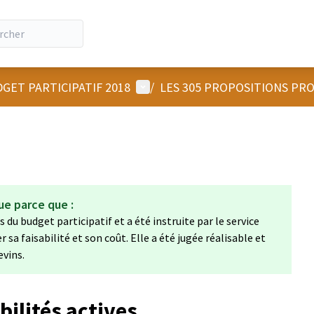
Menu utilisateur
GET PARTICIPATIF 2018
/
LES 305 PROPOSITIONS PR
ue parce que :
 du budget participatif et a été instruite par le service
a faisabilité et son coût. Elle a été jugée réalisable et
evins.
ilités actives