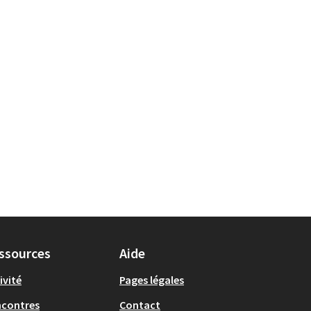
ésultats de la catégorie : Vélo
ssources
Aide
ivité
Pages légales
ncontres
Contact