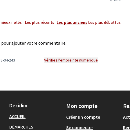
Filtrer les r
 mieux notés
Les plus récents
Les plus anciens
Les plus débattus
e
pour ajouter votre commentaire.
8-04-243
Vérifiez l'empreinte numérique
Decidim
Mon compte
Re
ACCUEIL
Créer un compte
Act
DÉMARCHES
Se connecter
Re