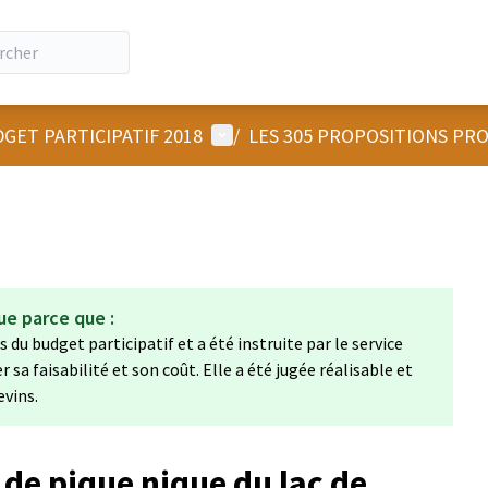
Menu utilisateur
GET PARTICIPATIF 2018
/
LES 305 PROPOSITIONS PR
ue parce que :
 du budget participatif et a été instruite par le service
a faisabilité et son coût. Elle a été jugée réalisable et
evins.
de pique nique du lac de