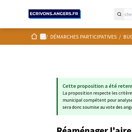
Panneau de gestion des cookies
Accueil
Menu principal
/
DÉMARCHES PARTICIPATIVES
/
BUD
Cette proposition a été reten
La proposition respecte les critères
municipal compétent pour analyser s
sera donc soumise au vote des ang
Réaménager l'aire 