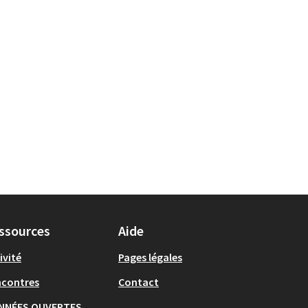
ssources
Aide
ivité
Pages légales
ncontres
Contact
NNÉES OUVERTES