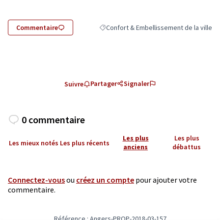
Commentaire
Confort & Embellissement de la ville
Filtrer les résultats de la catégorie : Con
Partager
Signaler
Suivre
0 commentaire
Les plus
Les plus
Les mieux notés
Les plus récents
anciens
débattus
Connectez-vous
ou
créez un compte
pour ajouter votre
commentaire.
Référence : Angers-PROP-2018-03-157