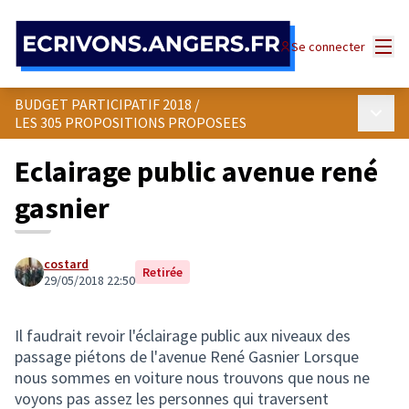
Panneau de gestion des cookies
Menu
Se connecter
BUDGET PARTICIPATIF 2018
/
Menu p
LES 305 PROPOSITIONS PROPOSEES
Eclairage public avenue rené
gasnier
costard
Retirée
29/05/2018 22:50
Il faudrait revoir l'éclairage public aux niveaux des
passage piétons de l'avenue René Gasnier Lorsque
nous sommes en voiture nous trouvons que nous ne
voyons pas assez les personnes qui traversent