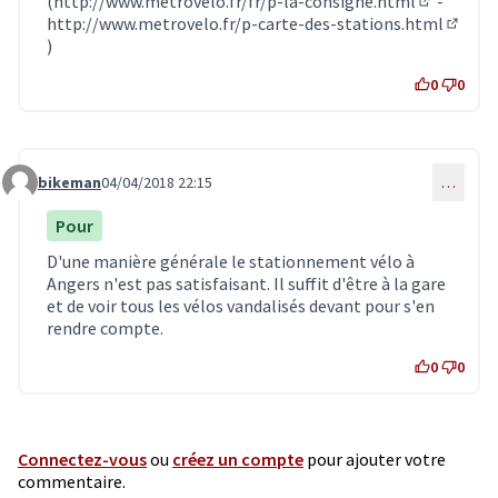
(
http://www.metrovelo.fr/fr/p-la-consigne.html
-
(Lien exte
http://www.metrovelo.fr/p-carte-des-stations.html
(Lien e
)
0
0
bikeman
04/04/2018 22:15
…
Commentaire 449
Pour
D'une manière générale le stationnement vélo à
Angers n'est pas satisfaisant. Il suffit d'être à la gare
et de voir tous les vélos vandalisés devant pour s'en
rendre compte.
0
0
Connectez-vous
ou
créez un compte
pour ajouter votre
commentaire.