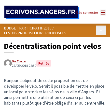
Panneau de gestion des cookies
Menu
Se connecter
BUDGET PARTICIPATIF 2018
/
Menu p
LES 305 PROPOSITIONS PROPOSEES
Décentralisation point velos
Da Costa
Retirée
29/05/2018 22:50
Bonjour L’objectif de cette proposition est de
développer le vélo. Serait il possible de mettre en place
un local pour stocker les vélos de la ville d’Angers. Et
ainsi permettre une utilisation de ceux ci par les
habitants plutôt que d’être obligé d’aller au centre ville.