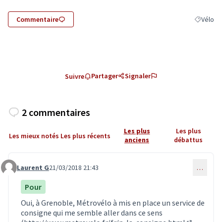
Commentaire
Vélo
Filtrer le
Partager
Signaler
Suivre
2 commentaires
Les plus
Les plus
Les mieux notés
Les plus récents
anciens
débattus
Laurent G
21/03/2018 21:43
…
Commentaire 323
Pour
Oui, à Grenoble, Métrovélo à mis en place un service de
consigne qui me semble aller dans ce sens