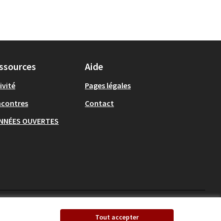
ssources
Aide
ivité
Pages légales
ncontres
Contact
NNÉES OUVERTES
Ecrivons Angers sur X
Ecrivons Angers sur
Tout accepter