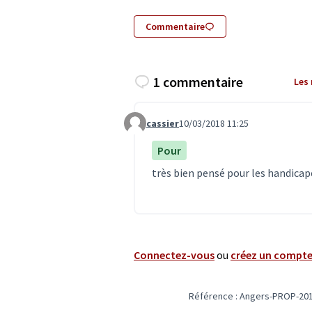
Commentaire
1 commentaire
Les
cassier
10/03/2018 11:25
Commentaire 265
Pour
très bien pensé pour les handica
Connectez-vous
ou
créez un compt
Référence : Angers-PROP-201