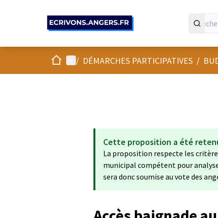
Panneau de gestion des cookies
Accueil
Menu principal
/
DÉMARCHES PARTICIPATIVES
/
BUD
Cette proposition a été reten
La proposition respecte les critères
municipal compétent pour analyser s
sera donc soumise au vote des ang
Accès baignade au