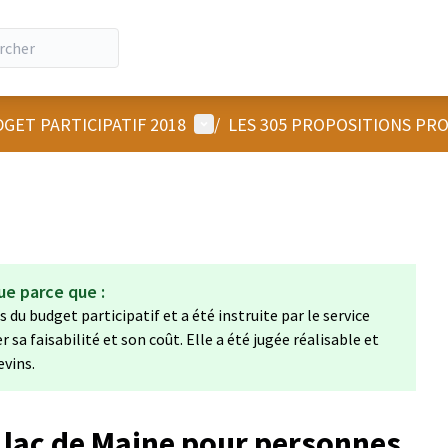
Menu utilisateur
GET PARTICIPATIF 2018
/
LES 305 PROPOSITIONS PR
ue parce que :
 du budget participatif et a été instruite par le service
a faisabilité et son coût. Elle a été jugée réalisable et
evins.
 lac de Maine pour personnes