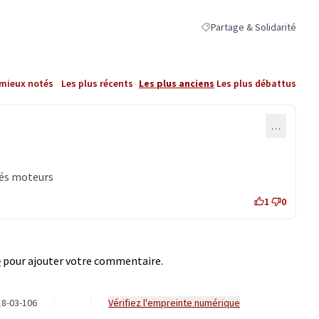
Partage & Solidarité
Filtrer les résultats de la c
 mieux notés
Les plus récents
Les plus anciens
Les plus débattus
…
pés moteurs
1
0
e
pour ajouter votre commentaire.
8-03-106
Vérifiez l'empreinte numérique