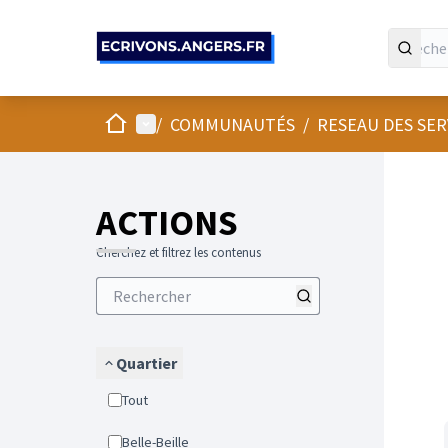
Panneau de gestion des cookies
Accueil
Menu principal
/
COMMUNAUTÉS
/
RESEAU DES SE
Passer
L'élément
+
−
ACTIONS
Cherchez et filtrez les contenus
Quartier
Tout
Belle-Beille