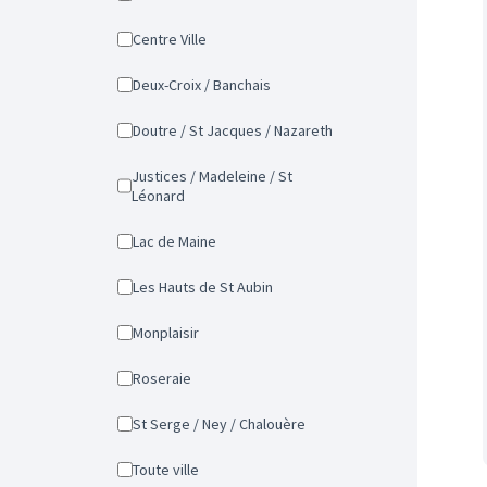
Centre Ville
Deux-Croix / Banchais
Doutre / St Jacques / Nazareth
Justices / Madeleine / St
Léonard
Lac de Maine
Les Hauts de St Aubin
Monplaisir
Roseraie
St Serge / Ney / Chalouère
Toute ville