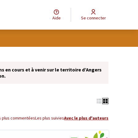
Aide
Se connecter
Leaflet
|
©
OpenStreetMap
contributors
e des points de carte. L'élément peut être utilisé avec un lecteur
 en cours et à venir sur le territoire d’Angers
on.
s plus commentées
Les plus suivies
Avec le plus d'auteurs