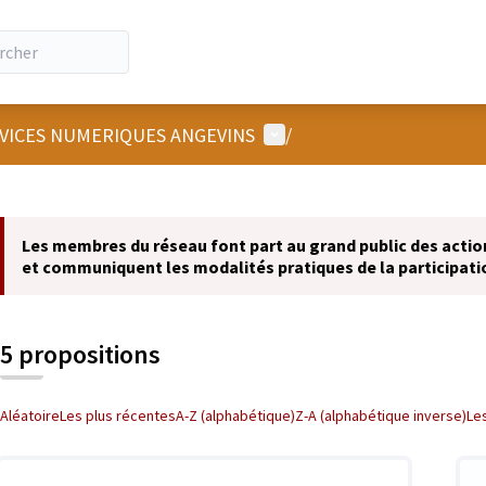
Menu utilisateur
RVICES NUMERIQUES ANGEVINS
/
 la carte
 suivant est une carte qui présente les éléments de cette page comm
Les membres du réseau font part au grand public des actions
et communiquent les modalités pratiques de la participati
5 propositions
Aléatoire
Les plus récentes
A-Z (alphabétique)
Z-A (alphabétique inverse)
Le