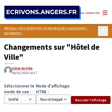
Panneau de gestion des cookies
Menu
Se connecter
RESEAU DES SERVICES NUMERIQUES ANGEVINS
/
Menu p
MEMBRES
Changements sur "Hôtel de
Ville"
Hôtel de Ville
06/02/2024 16:17
Sélectionner le
Mode d'affichage
mode de vue :
HTML :
Basculer l’affichage