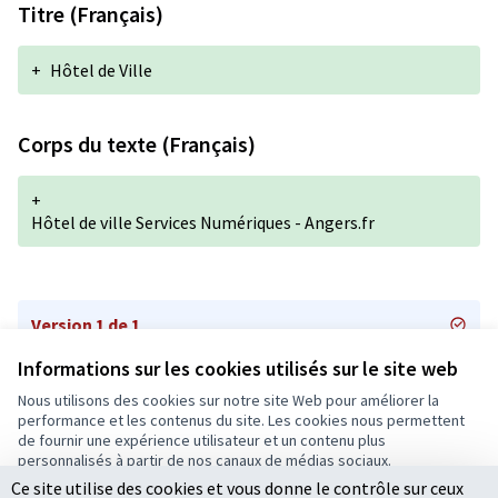
Titre (Français)
+
Hôtel de Ville
Corps du texte (Français)
+
Hôtel de ville Services Numériques - Angers.fr
Version 1 de 1
Informations sur les cookies utilisés sur le site web
Nous utilisons des cookies sur notre site Web pour améliorer la
Conditions d'utilisation
performance et les contenus du site. Les cookies nous permettent
Paramètres des cookies
de fournir une expérience utilisateur et un contenu plus
Ecrivons Angers sur X
Ecrivons Angers sur Facebook
personnalisés à partir de nos canaux de médias sociaux.
(Lien externe)
(Lien externe)
Ce site utilise des cookies et vous donne le contrôle sur ceux
Tout accepter