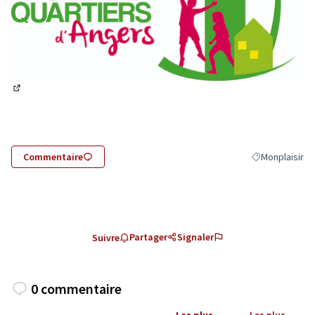
(Lien externe)
Commentaire
Monplaisir
Filtrer les résu
Partager
Signaler
Suivre
0 commentaire
Les plus
Les plus