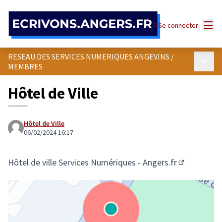
Panneau de gestion des cookies
Menu
Se connecter
RESEAU DES SERVICES NUMERIQUES ANGEVINS
/
Menu p
MEMBRES
Hôtel de Ville
Hôtel de Ville
06/02/2024 16:17
Hôtel de ville Services Numériques - Angers.fr
(Lien extern