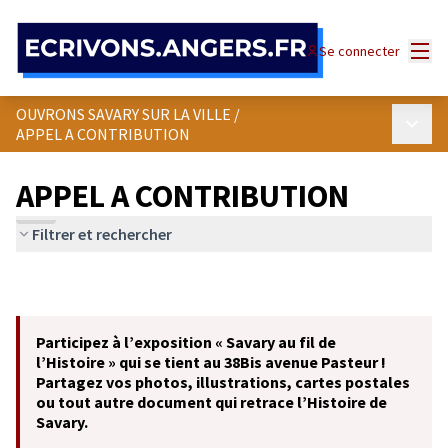
Panneau de gestion des cookies
Menu
Se connecter
OUVRONS SAVARY SUR LA VILLE
/
Menu p
APPEL A CONTRIBUTION
APPEL A CONTRIBUTION
Filtrer et rechercher
Participez à l’exposition « Savary au fil de
l’Histoire » qui se tient au 38Bis avenue Pasteur !
Partagez vos photos, illustrations, cartes postales
ou tout autre document qui retrace l’Histoire de
Savary.