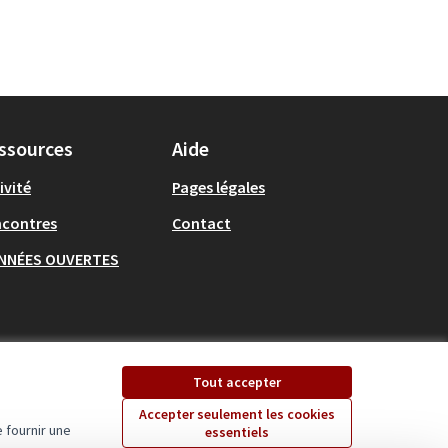
ssources
Aide
ivité
Pages légales
ncontres
Contact
NNÉES OUVERTES
Tout accepter
Accepter seulement les cookies
 fournir une
essentiels
Ecrivons Angers sur X
Ecrivons Angers sur