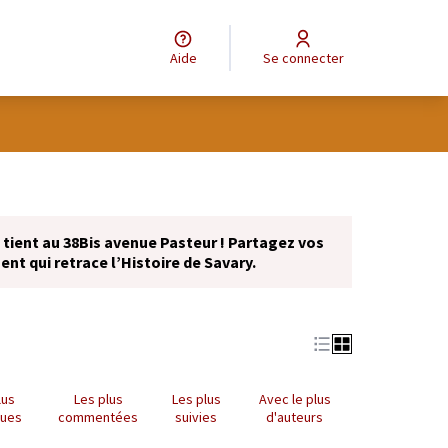
Aide
Se connecter
se tient au 38Bis avenue Pasteur ! Partagez vos
nt qui retrace l’Histoire de Savary.
lus
Les plus
Les plus
Avec le plus
nues
commentées
suivies
d'auteurs