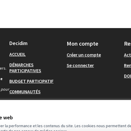
Decidim
Mon compte
Re
ACCUEIL
Créer un compte
Act
DÉMARCHES
Se connecter
Re
ers.
PARTICIPATIVES
DO
de
BUDGET PARTICIPATIF
s pour
COMMUNAUTÉS
AIDE
te web
rer la performance et les contenus du site. Les cookies nous permettent de
partir de nos canaux de médias sociaux.