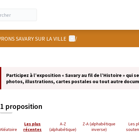
Menu utilisateur
RONS SAVARY SUR LA VILLE
/
Participez à l’exposition « Savary au fil de l’Histoire » qui 
photos, illustrations, cartes postales ou tout autre docume
1 proposition
Les plus
A-Z
Z-A (alphabétique
Les p
Aléatoire
récentes
(alphabétique)
inverse)
soute