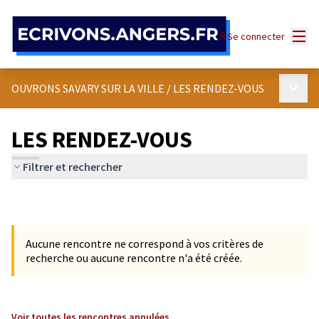
Panneau de gestion des cookies
Menu
Se connecter
Menu p
OUVRONS SAVARY SUR LA VILLE
/
LES RENDEZ-VOUS
LES RENDEZ-VOUS
Filtrer et rechercher
Aucune rencontre ne correspond à vos critères de
recherche ou aucune rencontre n'a été créée.
Voir toutes les rencontres annulées