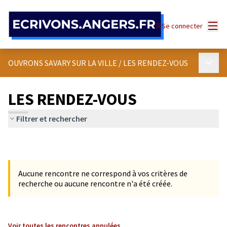
Panneau de gestion des cookies
Menu
Se connecter
Menu p
OUVRONS SAVARY SUR LA VILLE
/
LES RENDEZ-VOUS
LES RENDEZ-VOUS
Filtrer et rechercher
Aucune rencontre ne correspond à vos critères de
recherche ou aucune rencontre n'a été créée.
Voir toutes les rencontres annulées