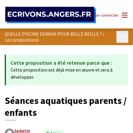
Panneau de gestion des cookies
Menu
Se connecter
QUELLE PISCINE DEMAIN POUR BELLE BEILLE ?
/
Menu p
Les propositions
Cette proposition a été retenue parce que :
Cette proposition est déjà mise en œuvre et sera à
développer.
Séances aquatiques parents /
enfants
Spikette