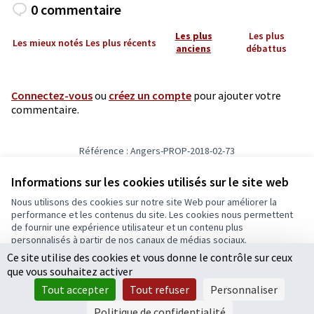
0 commentaire
Les plus
Les plus
Les mieux notés
Les plus récents
anciens
débattus
Connectez-vous
ou
créez un compte
pour ajouter votre
commentaire.
Référence : Angers-PROP-2018-02-73
Vérifiez l'empreinte numérique
Informations sur les cookies utilisés sur le site web
Nous utilisons des cookies sur notre site Web pour améliorer la
Conditions d'utilisation
performance et les contenus du site. Les cookies nous permettent
Paramètres des cookies
de fournir une expérience utilisateur et un contenu plus
Ecrivons Angers sur X
Ecrivons Angers sur Facebook
personnalisés à partir de nos canaux de médias sociaux.
(Lien externe)
(Lien externe)
Ce site utilise des cookies et vous donne le contrôle sur ceux
Tout accepter
que vous souhaitez activer
Accepter seulement les cookies essentiels
Tout accepter
Tout refuser
Personnaliser
Licence Cre
(Lien extern
Paramètres
(Lien externe)
Site réalisé grâce au
logiciel libre Decidim
.
Politique de confidentialité