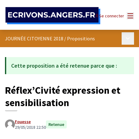
Panneau de gestion des cookies
Menu
Se connecter
Menu p
JOURNÉE CITOYENNE 2018
/
Propositions
Cette proposition a été retenue parce que :
Réflex’Civité expression et
sensibilisation
Fouesse
Retenue
29/05/2018 22:50