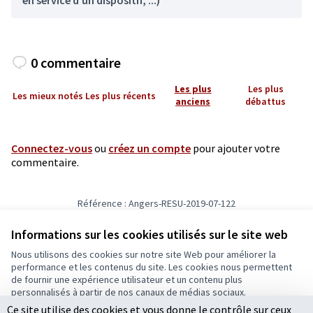
en service d'un dispositif, ...)
0 commentaire
Les plus
Les plus
Les mieux notés
Les plus récents
anciens
débattus
Connectez-vous
ou
créez un compte
pour ajouter votre
commentaire.
Référence : Angers-RESU-2019-07-122
Numéro de version 6
(sur 6)
voir les autres versions
Informations sur les cookies utilisés sur le site web
Nous utilisons des cookies sur notre site Web pour améliorer la
Conditions d'utilisation
performance et les contenus du site. Les cookies nous permettent
Paramètres des cookies
de fournir une expérience utilisateur et un contenu plus
Ecrivons Angers sur X
Ecrivons Angers sur Facebook
personnalisés à partir de nos canaux de médias sociaux.
(Lien externe)
(Lien externe)
Ce site utilise des cookies et vous donne le contrôle sur ceux
Tout accepter