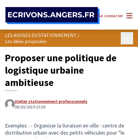
Panneau de gestion des cookies
Menu
Se connecter
LES ASSISES DU STATIONNEMENT
/
Menu p
Les idées proposées
Proposer une politique de
logistique urbaine
ambitieuse
Atelier stationnement professionnels
08/03/2019 15:03
Exemples : - Organiser la livraison en ville : centre de
distribution urbain avec des petits véhicules pour "le