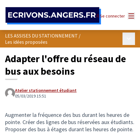
Panneau de gestion des cookies
Menu
Se connecter
LES ASSISES DU STATIONNEMENT
/
Menu p
Les idées proposées
Adapter l'offre du réseau de
bus aux besoins
Atelier stationnement étudiant
05/03/2019 15:51
Augmenter la fréquence des bus durant les heures de
pointe. Créer des lignes de bus réservées aux étudiants.
Proposer des bus à étages durant les heures de pointe.