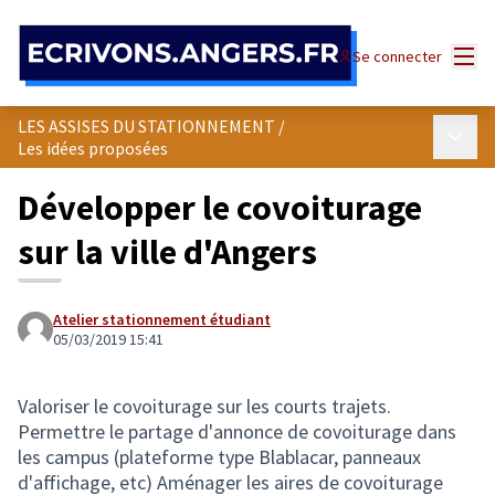
Panneau de gestion des cookies
Menu
Se connecter
LES ASSISES DU STATIONNEMENT
/
Menu p
Les idées proposées
Développer le covoiturage
sur la ville d'Angers
Atelier stationnement étudiant
05/03/2019 15:41
Valoriser le covoiturage sur les courts trajets.
Permettre le partage d'annonce de covoiturage dans
les campus (plateforme type Blablacar, panneaux
d'affichage, etc) Aménager les aires de covoiturage