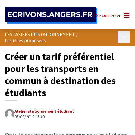
Panneau de gestion des cookies
Menu
Se connecter
LES ASSISES DU STATIONNEMENT
/
Menu p
Les idées proposées
Créer un tarif préférentiel
pour les transports en
commun à destination des
étudiants
Atelier stationnement étudiant
05/03/2019 15:40
Gratuité des transports en commun pour les étudiants