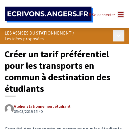
Panneau de gestion des cookies
Menu
Se connecter
LES ASSISES DU STATIONNEMENT
/
Menu p
Les idées proposées
Créer un tarif préférentiel
pour les transports en
commun à destination des
étudiants
Atelier stationnement étudiant
05/03/2019 15:40
Gratuité des transports en commun pour les étudiants