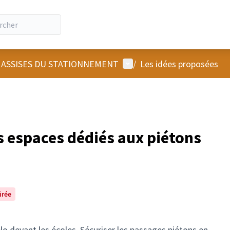
Menu utilisateur
 ASSISES DU STATIONNEMENT
/
Les idées proposées
s espaces dédiés aux piétons
irée
élo devant les écoles. Sécuriser les passages piétons en