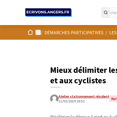
Panneau de gestion des cookies
Accueil
Menu principal
/
DÉMARCHES PARTICIPATIVES
/
LES
Mieux délimiter le
et aux cyclistes
Atelier stationnement résident
Ret
11/02/2019 16:52
Privilégier la dépose à pied ou à v