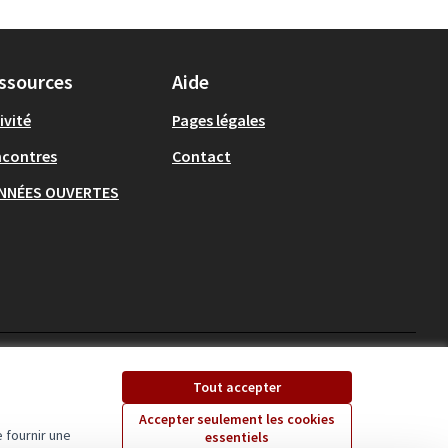
ssources
Aide
ivité
Pages légales
ncontres
Contact
NNÉES OUVERTES
Ecrivons Angers sur X
Ecrivons Angers sur
Tout accepter
(Lien externe)
(Lien externe)
Accepter seulement les cookies
 fournir une
essentiels