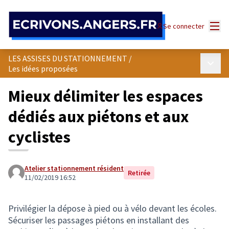
Panneau de gestion des cookies
Menu
Se connecter
LES ASSISES DU STATIONNEMENT
/
Menu p
Les idées proposées
Mieux délimiter les espaces
dédiés aux piétons et aux
cyclistes
Atelier stationnement résident
Retirée
11/02/2019 16:52
Privilégier la dépose à pied ou à vélo devant les écoles.
Sécuriser les passages piétons en installant des