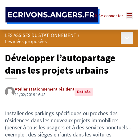
Panneau de gestion des cookies
Menu
Se connecter
LES ASSISES DU STATIONNEMENT
/
Menu p
Les idées proposées
Développer l’autopartage
dans les projets urbains
Atelier stationnement résident
Retirée
11/02/2019 16:48
Installer des parkings spécifiques ou proches des
résidences dans les nouveaux projets immobiliers
(penser à tous les usagers et à des services ponctuels -
exemple : des sièges enfants dans les voitures