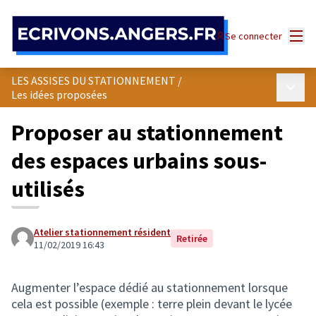
Panneau de gestion des cookies
Menu
Se connecter
LES ASSISES DU STATIONNEMENT
/
Menu p
Les idées proposées
Proposer au stationnement
des espaces urbains sous-
utilisés
Atelier stationnement résident
Retirée
11/02/2019 16:43
Augmenter l’espace dédié au stationnement lorsque
cela est possible (exemple : terre plein devant le lycée