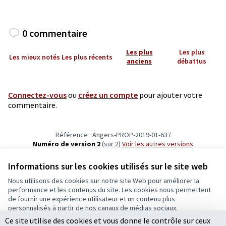
0 commentaire
Les plus
Les plus
Les mieux notés
Les plus récents
anciens
débattus
Connectez-vous
ou
créez un compte
pour ajouter votre
commentaire.
Référence : Angers-PROP-2019-01-637
Numéro de version 2
(sur 2)
voir les autres versions
Vérifiez l'empreinte numérique
Informations sur les cookies utilisés sur le site web
Nous utilisons des cookies sur notre site Web pour améliorer la
Conditions d'utilisation
performance et les contenus du site. Les cookies nous permettent
Paramètres des cookies
de fournir une expérience utilisateur et un contenu plus
Ecrivons Angers sur X
Ecrivons Angers sur Facebook
personnalisés à partir de nos canaux de médias sociaux.
(Lien externe)
(Lien externe)
Ce site utilise des cookies et vous donne le contrôle sur ceux
Tout accepter