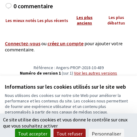
0 commentaire
Les plus
Les plus
Les mieux notés
Les plus récents
anciens
débattus
Connectez-vous
ou
créez un compte
pour ajouter votre
commentaire.
Référence : Angers-PROP-2018-10-489
Numéro de version 1
(sur 1)
voir les autres versions
Vérifiez l'empreinte numérique
Informations sur les cookies utilisés sur le site web
Nous utilisons des cookies sur notre site Web pour améliorer la
Conditions d'utilisation
performance et les contenus du site. Les cookies nous permettent
Paramètres des cookies
de fournir une expérience utilisateur et un contenu plus
Ecrivons Angers sur X
Ecrivons Angers sur Facebook
personnalisés à partir de nos canaux de médias sociaux.
(Lien externe)
(Lien externe)
Ce site utilise des cookies et vous donne le contrôle sur ceux
Tout accepter
que vous souhaitez activer
Accepter seulement les cookies essentiels
Tout accepter
Tout refuser
Personnaliser
Licence Cre
(Lien extern