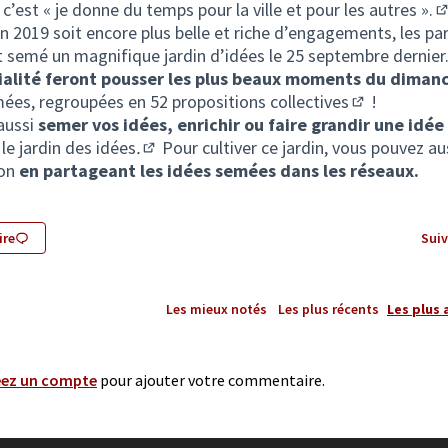
 c’est
« je donne du temps pour la ville et pour les autres ».
(
n 2019 soit encore plus belle et riche d’engagements, les par
t semé un magnifique jardin d’idées le 25 septembre dernier
vialité feront pousser les plus beaux moments du diman
ées, regroupées en
52 propositions collectives
!
(S'ouvre dans
aussi
semer vos idées, enrichir ou faire grandir une idée
le jardin des idées
.
Pour cultiver ce jardin, vous pouvez au
(S'ouvre dans un nouvel onglet)
ion
en partageant les idées semées dans les réseaux.
re
Suiv
Les mieux notés
Les plus récents
Les plus 
éez un compte
pour ajouter votre commentaire.