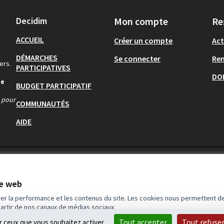
Decidim
Mon compte
Re
ACCUEIL
Créer un compte
Act
DÉMARCHES
Se connecter
Re
ers.
PARTICIPATIVES
DO
de
BUDGET PARTICIPATIF
s pour
COMMUNAUTÉS
AIDE
te web
rer la performance et les contenus du site. Les cookies nous permettent de
partir de nos canaux de médias sociaux.
Tout accepter
Tout refuse
ur ceux que vous souhaitez activer