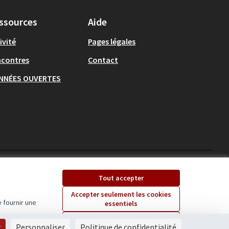
ssources
Aide
ivité
Pages légales
ncontres
Contact
NNÉES OUVERTES
Ecrivons Angers sur X
Ecrivons Angers sur
Tout accepter
(Lien externe)
(Lien externe)
Accepter seulement les cookies
 fournir une
essentiels
Licence Creative Comm
(Lien externe)
Paramètres
r
Personnaliser
Politique de confidentialité