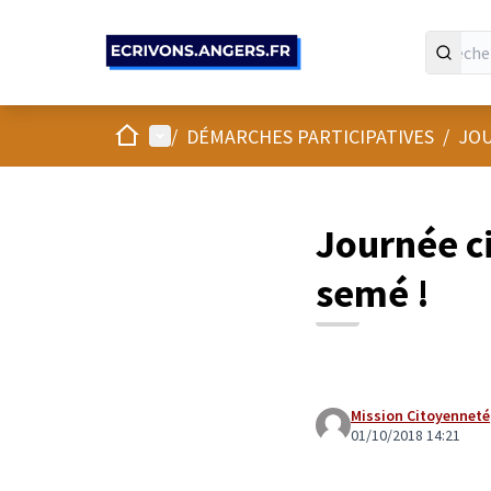
Panneau de gestion des cookies
Accueil
Menu principal
/
DÉMARCHES PARTICIPATIVES
/
JOU
Journée ci
semé !
Mission Citoyenneté
01/10/2018 14:21