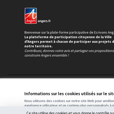
Bienvenue sur la plate-forme participative de Ecrivons Ang
La plateforme de participation citoyenne de la Ville
d'Angers permet à chacun de participer aux projets 
notre territoire.
Contribuez, donnez votre avis et partagez vos proposition
construire Angers ensemble !
Conditions d'utilisation
Paramètres des cookies
Informations sur les cookies utilisés sur le si
Nous utilisons des cookies sur notre site Web pour amélio
expérience utilisateur et un contenu plus personnalisés à 
(Lien externe)
Site réalisé grâce au
logiciel libre Decidim
.
Ce site utilise des cookies et vous donne le contrôle s