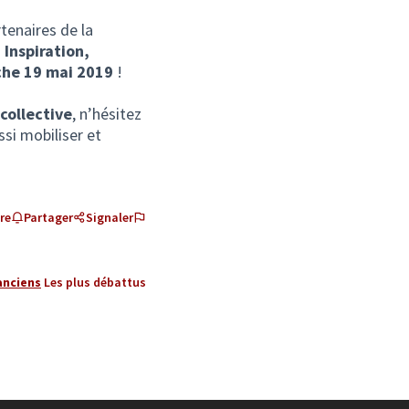
S'ouvre dans un nouvel onglet)
tenaires de la
.
Inspiration,
che 19 mai 2019
!
 un nouvel onglet)
 collective
, n’hésitez
ssi mobiliser et
re
Partager
Signaler
anciens
Les plus débattus