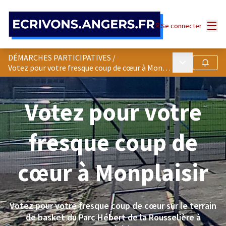
Panneau de gestion des cookies
Menu
Se connecter
DÉMARCHES PARTICIPATIVES
/
Menu principa
Suivre
Votez pour votre fresque coup de cœur à Monplaisir
Votez pour votre
fresque coup de
cœur à Monplaisir
Votez pour votre fresque coup de cœur sur le terrain
de basket du Parc Hébert de la Rousselière à