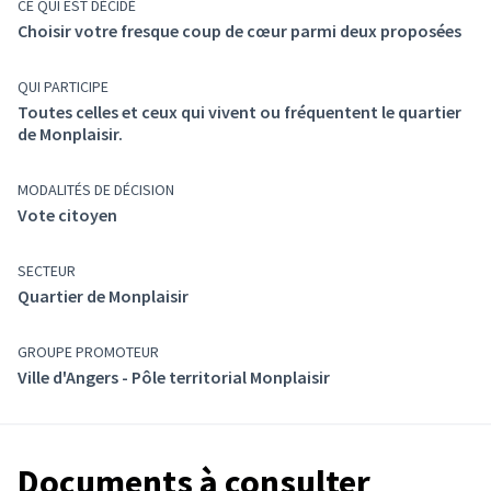
Qui peut participer ?
CE QUI EST DÉCIDÉ
Choisir votre fresque coup de cœur parmi deux proposées
Toutes celles et ceux qui vivent ou fréquentent le
quartier de Monplaisir.
QUI PARTICIPE
Toutes celles et ceux qui vivent ou fréquentent le quartier
de Monplaisir.
Et après ?
La fresque qui obtiendra le plus de voix sera réalisée
MODALITÉS DE DÉCISION
avec la participation des habitants du quartier,
entre le
Vote citoyen
5 et le 20 mai 2025.
SECTEUR
Elle permettra d’embellir
cet espace
, qui accueille
Quartier de Monplaisir
(Lien externe)
depuis quelques mois de nouveaux équipements ou
mobiliers sportifs et ludiques.
GROUPE PROMOTEUR
Ville d'Angers - Pôle territorial Monplaisir
Documents à consulter