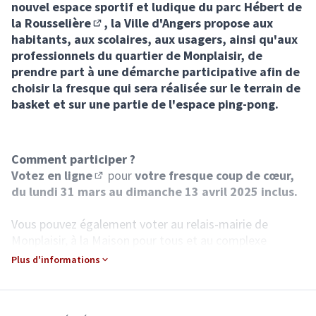
nouvel espace sportif et ludique du parc Hébert de
la Rousselière
, la Ville d'Angers propose aux
(Lien externe)
habitants, aux scolaires, aux usagers, ainsi qu'aux
professionnels du quartier de Monplaisir, de
prendre part à une démarche participative afin de
choisir la fresque qui sera réalisée sur le terrain de
basket et sur une partie de l'espace ping-pong.
Comment participer ?
Votez en ligne
pour
votre fresque coup de cœur,
(S'ouvre dans un nouvel onglet)
du lundi 31 mars au dimanche 13 avril 2025 inclus.
Vous pouvez également voter au relais-mairie de
Monplaisir, à la Maison pour tous et au complexe
sportif de l’Europe, où sont affichées les propositions
Plus d'informations
de fresque en grand format.