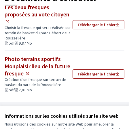
Les deux fresques
proposées au vote citoyen
Télécharger le fichier
(Lien externe)
Choisir la fresque qui sera réalisée sur
terrain de basket du parc Hébert de la
Rousselière
pdf
9,87 Mo
Photo terrains sportifs
Monplaisir lieu de la future
fresque
Télécharger le fichier
(Lien externe)
Création d'un fresque sur terrain de
Elle sera ensuite inaugurée lors d'un temps fort la
basket du parc de la Rousselière
semaine du 19 mai.
pdf
2,81 Mo
Celles et ceux qui souhaitent participer à
l'inauguration peuvent s’inscrire à l’adresse suivante :
renovation-urbaine.monplaisir@ville.angers.fr
Référence : Angers-PART-2025-03-178
(S'ouvre da
Informations sur les cookies utilisés sur le site web
Nous utilisons des cookies sur notre site Web pour améliorer la
Conditions d'utilisation
UNE QUESTION ? CONTACTEZ-NOUS !