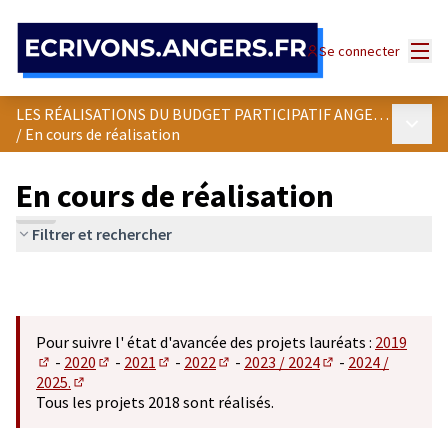
Panneau de gestion des cookies
Menu
Se connecter
LES RÉALISATIONS DU BUDGET PARTICIPATIF ANGEVIN
Menu p
/
En cours de réalisation
En cours de réalisation
Filtrer et rechercher
Pour suivre l' état d'avancée des projets lauréats :
2019
-
2020
-
2021
-
2022
-
2023 / 2024
-
2024 /
(S'ouvre dans un nouvel onglet)
(S'ouvre dans un nouvel onglet)
(S'ouvre dans un nouvel onglet)
(S'ouvre dans un nouvel onglet)
(S'ouvre dans un n
2025.
(S'ouvre dans un nouvel onglet)
Tous les projets 2018 sont réalisés.