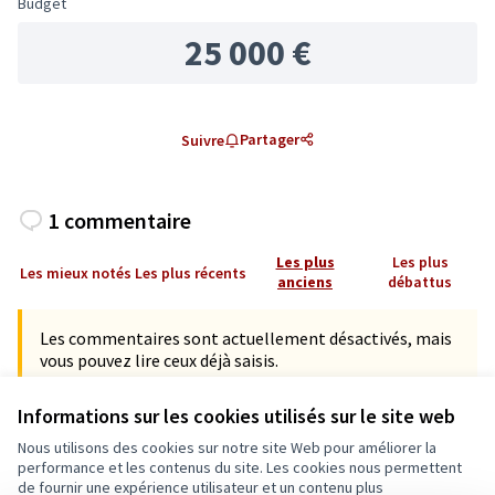
Budget
25 000 €
Partager
Suivre
1 commentaire
Les plus
Les plus
Les mieux notés
Les plus récents
anciens
débattus
Les commentaires sont actuellement désactivés, mais
vous pouvez lire ceux déjà saisis.
Informations sur les cookies utilisés sur le site web
FELD Daniel
24/04/2025 21:44
Modifié
…
Nous utilisons des cookies sur notre site Web pour améliorer la
Commentaire 7426
performance et les contenus du site. Les cookies nous permettent
Très belle initiative, effectivement la lisibilité du tracé
de fournir une expérience utilisateur et un contenu plus