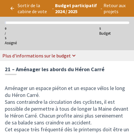
Panneau de gestion des cookies
Sortir de la
Budget participatif
Retour aux
-
-
cabine de vote
2024 / 2025
projets
0
5
Budget
/
5
Assigné
Plus d'informations sur le budget
21 – Aménager les abords du Héron Carré
Aménager un espace piéton et un espace vélos le long
du Héron Carré.
Sans contraindre la circulation des cyclistes, il est
possible de permettre à tous de longer la Maine devant
le Héron Carré. Chacun profite ainsi plus sereinement
de sa balade sans craindre un accident.
Cet espace très fréquenté dès le printemps doit être un