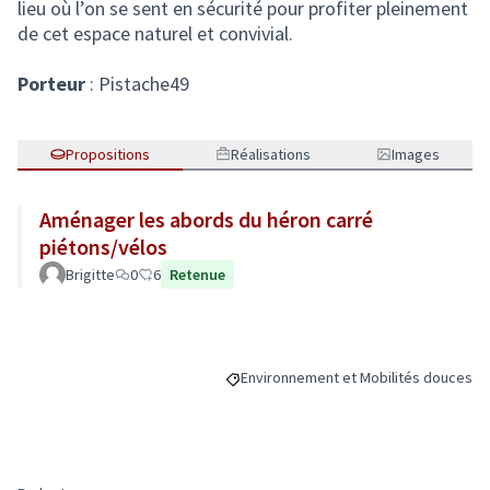
lieu où l’on se sent en sécurité pour profiter pleinement
de cet espace naturel et convivial.
Porteur
: Pistache49
Propositions
Réalisations
Images
Aménager les abords du héron carré
piétons/vélos
Brigitte
0
6
Retenue
Environnement et Mobilités douces
Filtrer les résultats de la catégorie 