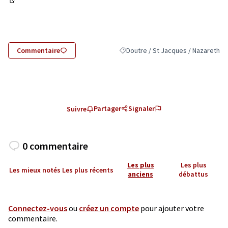
(Lien externe)
Commentaire
Doutre / St Jacques / Nazareth
Filtrer les résultats pour le secteur
Partager
Signaler
Suivre
0 commentaire
Les plus
Les plus
Les mieux notés
Les plus récents
anciens
débattus
Connectez-vous
ou
créez un compte
pour ajouter votre
commentaire.