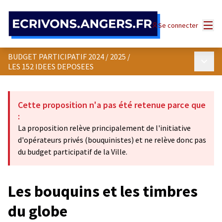
Panneau de gestion des cookies
Menu
Se connecter
BUDGET PARTICIPATIF 2024 / 2025
/
Menu p
LES 152 IDEES DEPOSEES
Cette proposition n'a pas été retenue parce que
:
La proposition relève principalement de l'initiative
d'opérateurs privés (bouquinistes) et ne relève donc pas
du budget participatif de la Ville.
Les bouquins et les timbres
du globe