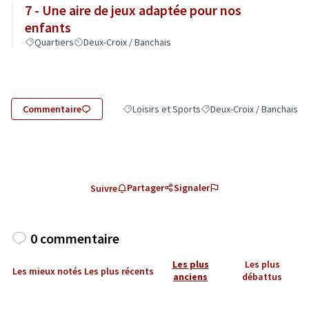
7 - Une aire de jeux adaptée pour nos
enfants
Quartiers
Deux-Croix / Banchais
Commentaire
Loisirs et Sports
Deux-Croix / Banchais
Filtrer les résultats de la catégorie : Loisirs 
Filtrer les résultats pour 
Partager
Signaler
Suivre
0 commentaire
Les plus
Les plus
Les mieux notés
Les plus récents
anciens
débattus