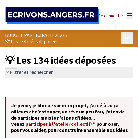
Panneau de gestion des cookies
Menu
Se connecter
BUDGET PARTICIPATIF 2022
/
Menu p
💡 Les 134 idées déposées
💡 Les 134 idées déposées
Filtrer et rechercher
Je peine, je bloque sur mon projet, j’ai déjà vu ça
ailleurs et c’est super, un rêve un peu fou, j’ai envie
de participer mais je n’ai pas d’idées...
Venez
participer à l'atelier collectif
pour oser,
(S'ouvre dans un nouve
pour vous aider, pour construire ensemble nos idées