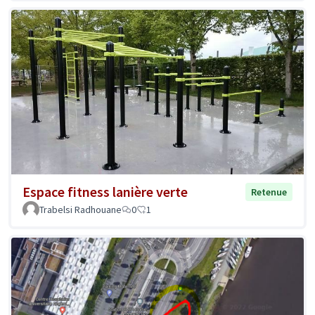
Espace fitness lanière verte
Retenue
Trabelsi Radhouane
0
1