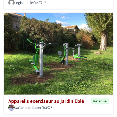
regis barille
4
17
Appareils exerciseur au jardin Eblé
Retenue
Gaïtanaros Didier
3
5