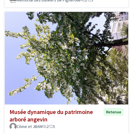
Memorial des bunkers de Pignerolle
2
5
Musée dynamique du patrimoine
Retenue
arboré angevin
Côme et JBAM
2
5