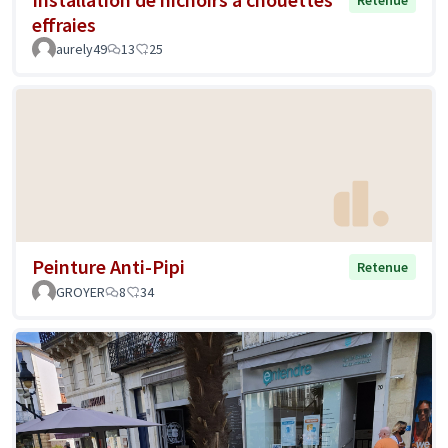
Retenue
effraies
aurely49
13
25
Peinture Anti-Pipi
Retenue
GROYER
8
34