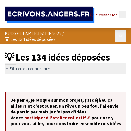
Panneau de gestion des cookies
Menu
Se connecter
BUDGET PARTICIPATIF 2022
/
Menu p
💡 Les 134 idées déposées
💡 Les 134 idées déposées
Filtrer et rechercher
Je peine, je bloque sur mon projet, j’ai déjà vu ça
ailleurs et c’est super, un rêve un peu fou, j’ai envie
de participer mais je n’ai pas d’idées...
Venez
participer à l'atelier collectif
pour oser,
(S'ouvre dans un nouve
pour vous aider, pour construire ensemble nos idées