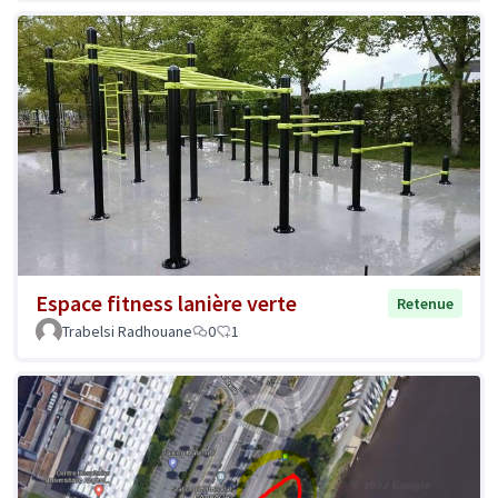
Espace fitness lanière verte
Retenue
Trabelsi Radhouane
0
1