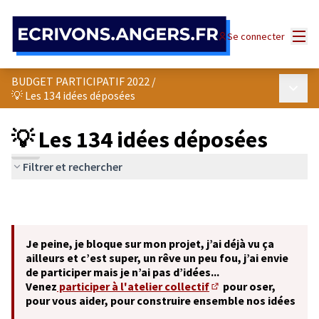
Panneau de gestion des cookies
Menu
Se connecter
BUDGET PARTICIPATIF 2022
/
Menu p
💡 Les 134 idées déposées
💡 Les 134 idées déposées
Filtrer et rechercher
Je peine, je bloque sur mon projet, j’ai déjà vu ça
ailleurs et c’est super, un rêve un peu fou, j’ai envie
de participer mais je n’ai pas d’idées...
Venez
participer à l'atelier collectif
pour oser,
(S'ouvre dans un nouve
pour vous aider, pour construire ensemble nos idées