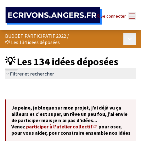
Panneau de gestion des cookies
Menu
Se connecter
BUDGET PARTICIPATIF 2022
/
Menu p
💡 Les 134 idées déposées
💡 Les 134 idées déposées
Filtrer et rechercher
Je peine, je bloque sur mon projet, j’ai déjà vu ça
ailleurs et c’est super, un rêve un peu fou, j’ai envie
de participer mais je n’ai pas d’idées...
Venez
participer à l'atelier collectif
pour oser,
(S'ouvre dans un nouve
pour vous aider, pour construire ensemble nos idées