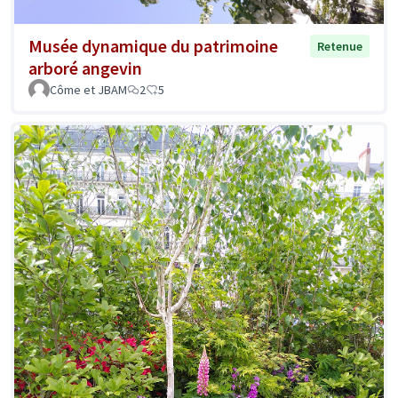
Musée dynamique du patrimoine
Retenue
arboré angevin
Côme et JBAM
2
5