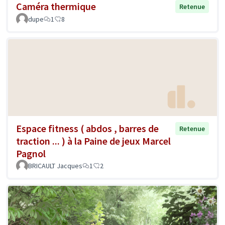
Caméra thermique
Retenue
dupe
1
8
Espace fitness ( abdos , barres de
Retenue
traction ... ) à la Paine de jeux Marcel
Pagnol
BRICAULT Jacques
1
2