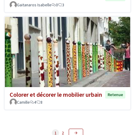
Gaitanaros Isabelle
0
3
Colorer et décorer le mobilier urbain
Retenue
Camille
4
8
1
2