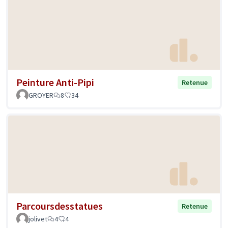
Peinture Anti-Pipi
Retenue
GROYER
8
34
Parcoursdesstatues
Retenue
jolivet
4
4