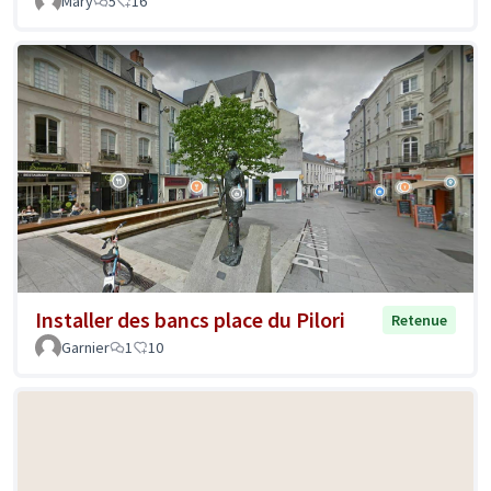
Mary
5
16
Installer des bancs place du Pilori
Retenue
Garnier
1
10