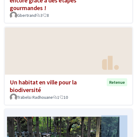
encore grâce à des étapes
gourmandes !
Gbertrand
3
8
Un habitat en ville pour la
Retenue
biodiversité
Trabelsi Radhouane
1
10