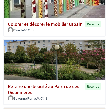
Colorer et décorer le mobilier urbain
Retenue
Camille
4
8
Refaire une beauté au Parc rue des
Retenue
Oisonnieres
Severine Perret
0
2