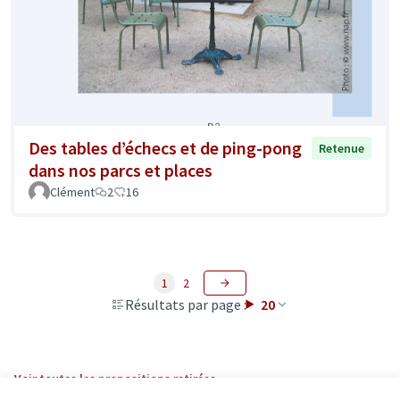
Des tables d’échecs et de ping-pong
Retenue
dans nos parcs et places
Clément
2
16
1
2
Résultats par page :
20
Voir toutes les propositions retirées