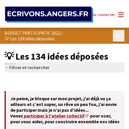
Panneau de gestion des cookies
Menu
Se connecter
BUDGET PARTICIPATIF 2022
/
Menu p
💡 Les 134 idées déposées
💡 Les 134 idées déposées
Filtrer et rechercher
Je peine, je bloque sur mon projet, j’ai déjà vu ça
ailleurs et c’est super, un rêve un peu fou, j’ai envie
de participer mais je n’ai pas d’idées...
Venez
participer à l'atelier collectif
pour oser,
(S'ouvre dans un nouve
pour vous aider, pour construire ensemble nos idées