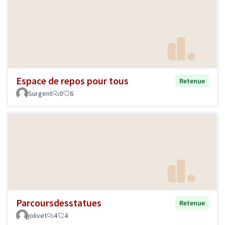
Espace de repos pour tous
Retenue
Surgent
0
6
Parcoursdesstatues
Retenue
jolivet
4
4