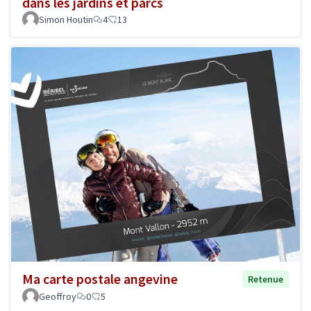
dans les jardins et parcs
Simon Houtin
4
13
Ma carte postale angevine
Retenue
Geoffroy
0
5