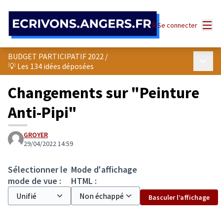
Panneau de gestion des cookies
Menu
Se connecter
BUDGET PARTICIPATIF 2022
/
Menu p
💡 Les 134 idées déposées
Changements sur "Peinture
Anti-Pipi"
GROYER
29/04/2022 14:59
Sélectionner le
Mode d'affichage
mode de vue :
HTML :
Basculer l’affichage