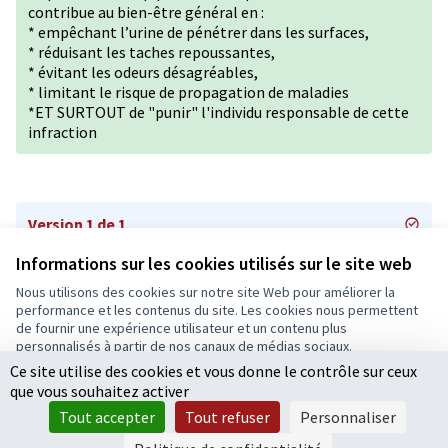
contribue au bien-être général en :
* empêchant l’urine de pénétrer dans les surfaces,
* réduisant les taches repoussantes,
* évitant les odeurs désagréables,
* limitant le risque de propagation de maladies
*ET SURTOUT de "punir" l'individu responsable de cette
infraction
Version 1 de 1
Informations sur les cookies utilisés sur le site web
Nous utilisons des cookies sur notre site Web pour améliorer la
Conditions d'utilisation
performance et les contenus du site. Les cookies nous permettent
Paramètres des cookies
de fournir une expérience utilisateur et un contenu plus
Ecrivons Angers sur X
Ecrivons Angers sur Facebook
personnalisés à partir de nos canaux de médias sociaux.
(Lien externe)
(Lien externe)
Ce site utilise des cookies et vous donne le contrôle sur ceux
Tout accepter
que vous souhaitez activer
Accepter seulement les cookies essentiels
Tout accepter
Tout refuser
Personnaliser
Licence Cre
(Lien extern
Paramètres
(Lien externe)
Site réalisé grâce au
logiciel libre Decidim
.