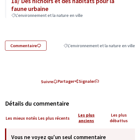
18/ Des nichoirs et des habitats pour la
faune urbaine
L'environnement et la nature en ville
Commentaire
L'environnement et la nature en ville
Filtrer les résultats de la catégorie : L'e
Partager
Signaler
Suivre
Détails du commentaire
Les plus
Les plus
Les mieux notés
Les plus récents
anciens
débattus
Vous ne voyez qu'un seul commentaire