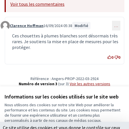
Voir tous les commentaires
Clarence Hoffman
16/09/2024 05:38
Modifié
…
Commentaire 7003
Ces chouettes à plumes blanches sont désormais très
rares. Je soutiens la mise en place de mesures pour les
protéger.
0
0
Référence : Angers-PROP-2022-03-2924
Numéro de version 3
(sur 3)
voir les autres versions
Vérifiez l'empreinte numérique
Informations sur les cookies utilisés sur le site web
Nous utilisons des cookies sur notre site Web pour améliorer la
Conditions d'utilisation
performance et les contenus du site. Les cookies nous permettent
Paramètres des cookies
de fournir une expérience utilisateur et un contenu plus
Ecrivons Angers sur X
Ecrivons Angers sur Facebook
personnalisés à partir de nos canaux de médias sociaux.
(Lien externe)
(Lien externe)
Ce site utilise des cookies et vous donne le contrôle sur ceux
Tout accepter