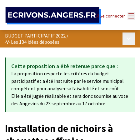
Panneau de gestion des cookies
Menu
Se connecter
BUDGET PARTICIPATIF 2022
/
Menu p
💡 Les 134 idées déposées
Cette proposition a été retenue parce que :
La proposition respecte les critères du budget
participatif et a été instruite par le service municipal
compétent pour analyser sa faisabilité et son coût.
Elle a été jugée réalisable et sera donc soumise au vote
des Angevins du 23 septembre au 17 octobre.
Installation de nichoirs à