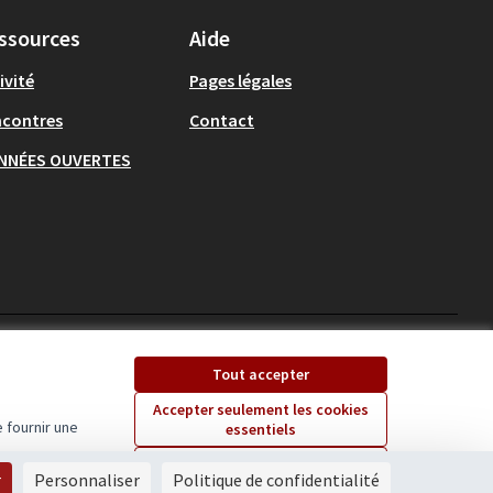
ssources
Aide
ivité
Pages légales
ncontres
Contact
NNÉES OUVERTES
Ecrivons Angers sur X
Ecrivons Angers sur
Tout accepter
(Lien externe)
(Lien externe)
Accepter seulement les cookies
 fournir une
essentiels
Licence Creative Comm
(Lien externe)
Paramètres
r
Personnaliser
Politique de confidentialité