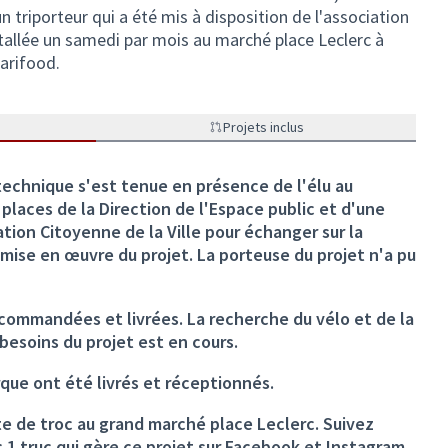
un triporteur qui a été mis à disposition de l'association
nstallée un samedi par mois au marché place Leclerc à
darifood.
Projets inclus
technique s'est tenue en présence de l'élu au
places de la Direction de l'Espace public et d'une
ation Citoyenne de la Ville pour échanger sur la
mise en œuvre du projet. La porteuse du projet n'a pu
 commandées et livrées. La recherche du vélo et de la
besoins du projet est en cours.
rque ont été livrés et réceptionnés.
te de troc au grand marché place Leclerc. Suivez
c 1 truc qui gère ce projet sur Facebook et Instagram.