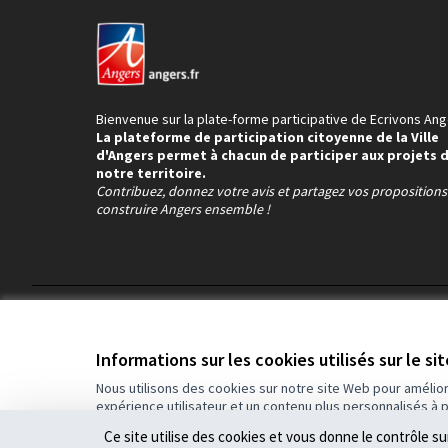
Bienvenue sur la plate-forme participative de Ecrivons Ang
La plateforme de participation citoyenne de la Ville
d'Angers permet à chacun de participer aux projets 
notre territoire.
Contribuez, donnez votre avis et partagez vos proposition
construire Angers ensemble !
Conditions d'utilisation
Paramètres des cookies
Informations sur les cookies utilisés sur le si
Nous utilisons des cookies sur notre site Web pour amélio
expérience utilisateur et un contenu plus personnalisés à 
(Lien externe)
Site réalisé grâce au
logiciel libre Decidim
.
Ce site utilise des cookies et vous donne le contrôle s
(Lien externe)