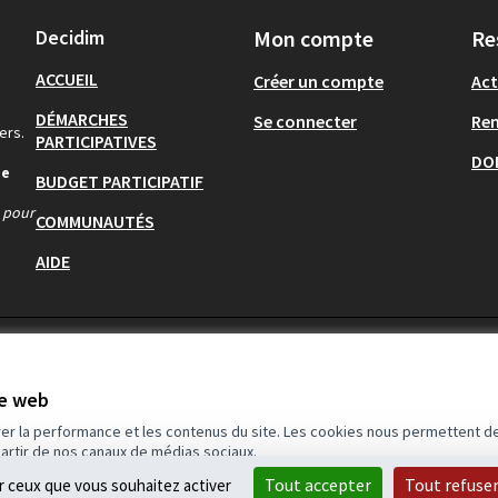
Decidim
Mon compte
Re
ACCUEIL
Créer un compte
Act
DÉMARCHES
Se connecter
Re
ers.
PARTICIPATIVES
DO
de
BUDGET PARTICIPATIF
s pour
COMMUNAUTÉS
AIDE
te web
rer la performance et les contenus du site. Les cookies nous permettent de
partir de nos canaux de médias sociaux.
Tout accepter
Tout refuse
ur ceux que vous souhaitez activer